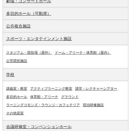
劇場・コンサートホール
多目的ホール（可動席）
公共複合施設
スポーツ・エンタテインメント施設
スタジアム・競技場（屋外）
ドーム・アリーナ・体育館（屋内）
公営競技施設
学校
講義室・教室
アクティブラーニング教室
講堂・レクチャーシアター
多目的ホール
体育館・アリーナ
グラウンド
ラーニングコモンズ・ラウンジ・カフェテリア
宿泊研修施設
その他居室
会議研修室・コンベンションホール