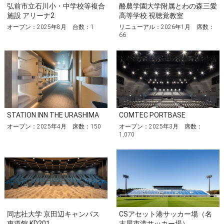
弘前市立石川小・中学校等複合
酪農学園大学附属とわの森三愛
施設 アリーナ2
高等学校 視聴覚教室
オープン：2025年8⽉ 台数：1
リニューアル：2026年1月 席数：
66
STATION INN THE URASHIMA
COMTEC PORTBASE
オープン：2025年4月 床数：150
オープン：2025年3月 席数：
1,070
同志社大学 京田辺キャンパス
CSアセット港サッカー場（名
恵道館 KD201
古屋市港サッカー場）