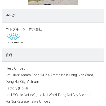
会社名
コトブキ・シー株式会社
住所
Head Office：
Lot 104/6 Amata Road 24-2-4 Amata Ind'k, Long Binh Ward,
Dong Nai City, Vietnam
Factory (Ho Nai)：
Lot II/9B Ho Nai Ind'k, Ho Nai Ward, Dong Nai City, Vietnam
Ha Noi Representative Office：