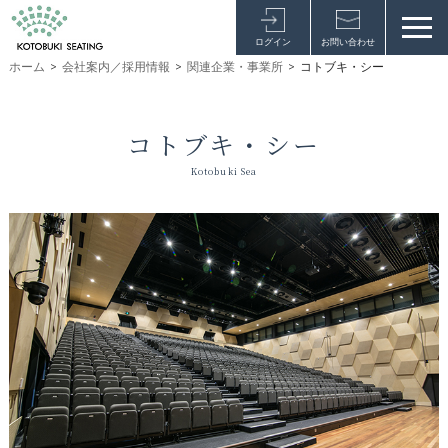
ログイン
お問い合わせ
ホーム
>
会社案内／採用情報
>
関連企業・事業所
>
コトブキ・シー
コトブキ・シー
Kotobuki Sea