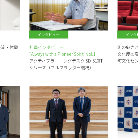
インタビュー
インタ
交流・体験
社員インタビュー
町の魅力
“Always with a Pioneer Spirit” vol.1
文化度の
アクティブラーニングデスク SD-610FF
町文化セ
シリーズ（フルフラッター機構）