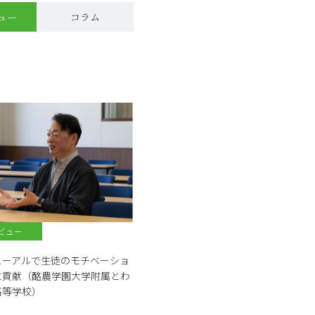
ュー
コラム
ビュー
ューアルで生徒のモチベーショ
に貢献（酪農学園大学附属とわ
高等学校）