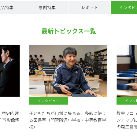
製品特集
事例特集
レポート
インタビ
最新トピックス一覧
インタビュー
インタ
、歴史的建
子どもたちが自然に集まる、多彩に使え
教室リニ
竹市影像博
る図書室（開智所沢小学校・中等教育学
ンアップ
校）
の森三愛