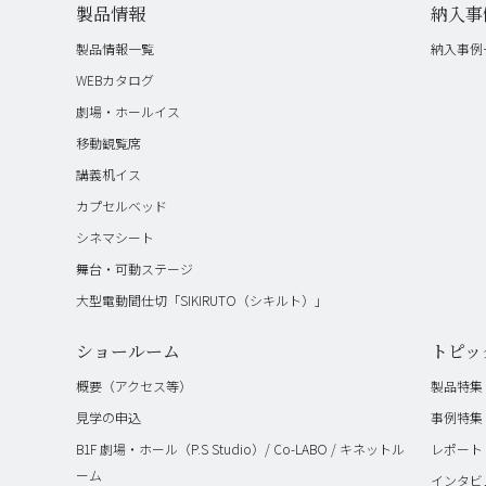
製品情報
納入事
製品情報一覧
納入事例
WEBカタログ
劇場・ホールイス
移動観覧席
講義机イス
カプセルベッド
シネマシート
舞台・可動ステージ
大型電動間仕切「SIKIRUTO（シキルト）」
ショールーム
トピッ
概要（アクセス等）
製品特集
見学の申込
事例特集
B1F 劇場・ホール（P.S Studio）/ Co-LABO / キネットル
レポート
ーム
インタビ