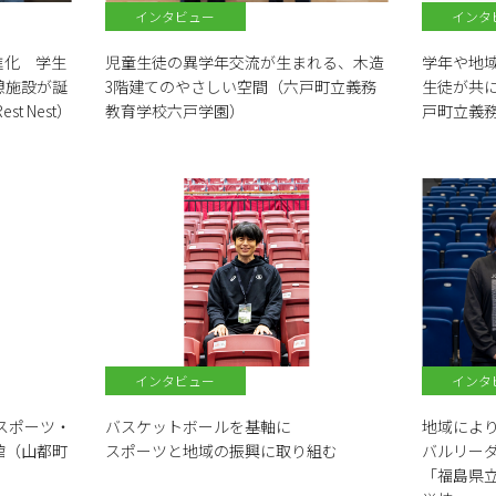
インタビュー
インタ
進化 学生
児童生徒の異学年交流が生まれる、木造
学年や地
憩施設が誕
3階建てのやさしい空間（六戸町立義務
生徒が共
t Nest）
教育学校六戸学園）
戸町立義
インタビュー
インタ
スポーツ・
バスケットボールを基軸に
地域によ
館（山都町
スポーツと地域の振興に取り組む
バルリー
「福島県