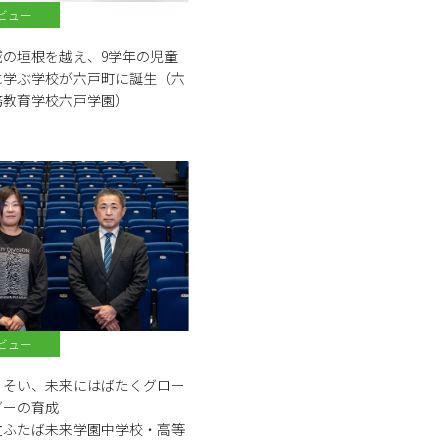
ビュー
域の垣根を越え、9学年の児童
に学ぶ学校が六戸町に誕生（六
務教育学校六戸学園）
ビュー
りそい、未来にはばたくグロー
ダーの育成
立ふたば未来学園中学校・高等