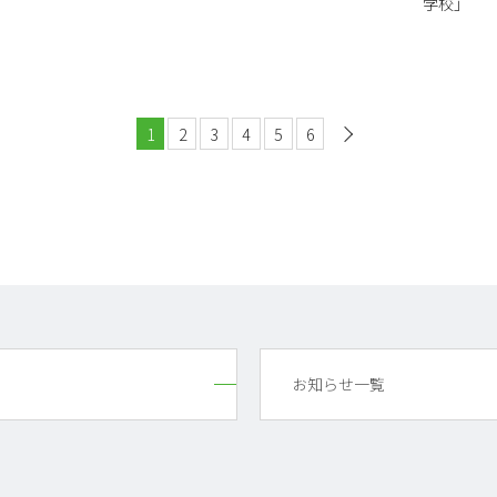
学校」
1
2
3
4
5
6
次へ
お知らせ一覧