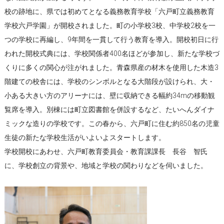
校の跡地に、県では初めてとなる義務教育学校「六戸町立義務教育
学校六戸学園」が開校されました。町の小学校3校、中学校2校を一
つの学校に再編し、9年間を一貫して行う教育を導入。開校初日に行
われた開校式典には、学校関係者400名ほどが参加し、新たな学校づ
くりに多くの関心が注がれました。青森県産の材木を使用した木造3
階建ての校舎には、学校のシンボルとなる大階段が設けられ、大・
小ある大きい方のアリーナには、壁に収納できる幅約34mの移動観
覧席を導入。別棟には町立図書館を併設するなど、たいへんダイナ
ミックな造りの学校です。この春から、六戸町に住む約850名の児童
生徒の新たな学校生活がいよいよスタートします。
学校開校にあわせ、六戸町教育委員会・教育課課長 長谷 智氏
に、学校創立の背景や、地域と学校の関わりなどを伺いました。