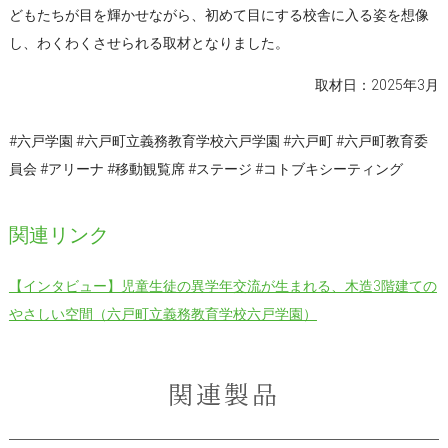
どもたちが目を輝かせながら、初めて目にする校舎に入る姿を想像
し、わくわくさせられる取材となりました。
取材日：2025年3月
#六戸学園 #六戸町立義務教育学校六戸学園 #六戸町 #六戸町教育委
員会 #アリーナ #移動観覧席 #ステージ #コトブキシーティング
関連リンク
【インタビュー】児童生徒の異学年交流が生まれる、木造3階建ての
やさしい空間（六戸町立義務教育学校六戸学園）
関連製品