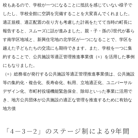
校もあるので、学校が一つになることに抵抗を感じていない様子で
したし、学校全館に空調を完備することを大変喜んでくれました。
適正規模、適正配置の在り方も考慮した計画をたてて当時の町長に
報告すると、スムーズに話が進みました。親・子・孫の3世代が暮ら
す南学区地域と、新興住宅地の北学区が一つになることで、学区を
越えた子どもたちの交流にも期待できます。また、学校を一つに集
約することで、公共施設等適正管理推進事業債（※）を活用した事例
にもなりました。
（※）総務省が発行する公共施設等適正管理推進事業債は、公共施設
等の集約化・複合化、長寿命化、転用、立地適正化、ユニバーサル
デザイン化、市町村役場機能緊急保全、除却といった事業に活用で
き、地方公共団体が公共施設の適正な管理を推進するために有効な
地方債
「4－3－2」のステージ制による9年間