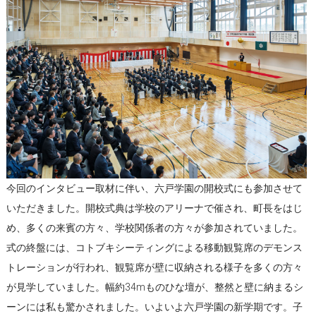
今回のインタビュー取材に伴い、六戸学園の開校式にも参加させて
いただきました。開校式典は学校のアリーナで催され、町長をはじ
め、多くの来賓の方々、学校関係者の方々が参加されていました。
式の終盤には、コトブキシーティングによる移動観覧席のデモンス
トレーションが行われ、観覧席が壁に収納される様子を多くの方々
が見学していました。幅約34mものひな壇が、整然と壁に納まるシ
ーンには私も驚かされました。いよいよ六戸学園の新学期です。子