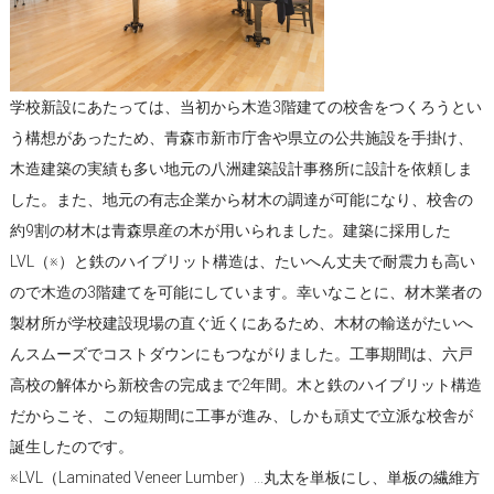
学校新設にあたっては、当初から木造3階建ての校舎をつくろうとい
う構想があったため、青森市新市庁舎や県立の公共施設を手掛け、
木造建築の実績も多い地元の八洲建築設計事務所に設計を依頼しま
した。また、地元の有志企業から材木の調達が可能になり、校舎の
約9割の材木は青森県産の木が用いられました。建築に採用した
LVL（※）と鉄のハイブリット構造は、たいへん丈夫で耐震力も高い
ので木造の3階建てを可能にしています。幸いなことに、材木業者の
製材所が学校建設現場の直ぐ近くにあるため、木材の輸送がたいへ
んスムーズでコストダウンにもつながりました。工事期間は、六戸
高校の解体から新校舎の完成まで2年間。木と鉄のハイブリット構造
だからこそ、この短期間に工事が進み、しかも頑丈で立派な校舎が
誕生したのです。
※LVL（Laminated Veneer Lumber）…丸太を単板にし、単板の繊維方