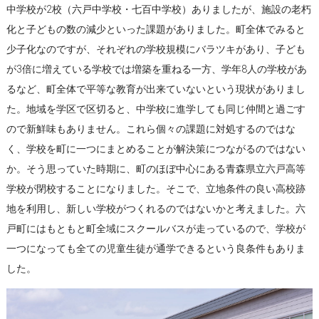
中学校が2校（六戸中学校・七百中学校）ありましたが、施設の老朽
化と子どもの数の減少といった課題がありました。町全体でみると
少子化なのですが、それぞれの学校規模にバラツキがあり、子ども
が3倍に増えている学校では増築を重ねる一方、学年8人の学校があ
るなど、町全体で平等な教育が出来ていないという現状がありまし
た。地域を学区で区切ると、中学校に進学しても同じ仲間と過ごす
ので新鮮味もありません。これら個々の課題に対処するのではな
く、学校を町に一つにまとめることが解決策につながるのではない
か。そう思っていた時期に、町のほぼ中心にある青森県立六戸高等
学校が閉校することになりました。そこで、立地条件の良い高校跡
地を利用し、新しい学校がつくれるのではないかと考えました。六
戸町にはもともと町全域にスクールバスが走っているので、学校が
一つになっても全ての児童生徒が通学できるという良条件もありま
した。