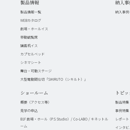
製品情報
納入事
製品情報一覧
納入事例
WEBカタログ
劇場・ホールイス
移動観覧席
講義机イス
カプセルベッド
シネマシート
舞台・可動ステージ
大型電動間仕切「SIKIRUTO（シキルト）」
ショールーム
トピッ
概要（アクセス等）
製品特集
見学の申込
事例特集
B1F 劇場・ホール（P.S Studio）/ Co-LABO / キネットル
レポート
ーム
インタビ