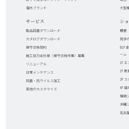
海外ブランド
大型電
サービス
シ
製品図面ダウンロード
概要
カタログダウンロード
見学
保守点検契約
B1F 
ーム
施工協力会社様（保守点検作業）募集
1F エ
リニューアル
2F 
日常メンテナンス
3F 
抗菌・抗ウイルス加工
4F 
張地のカスタマイズ
福岡
沖縄
名古