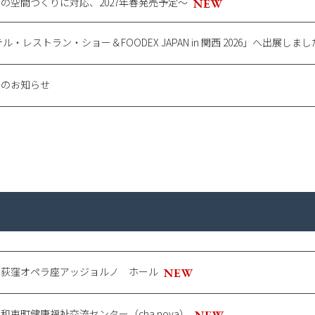
の空間づくりに対応、2027年春発売予定〜
テル・レストラン・ショー＆FOODEX JAPAN in 関西 2026」へ出展しまし
スのお知らせ
］荻窪オペラ座アッジョルノ ホール
］
和束町健康福祉交流センター（cha nova）