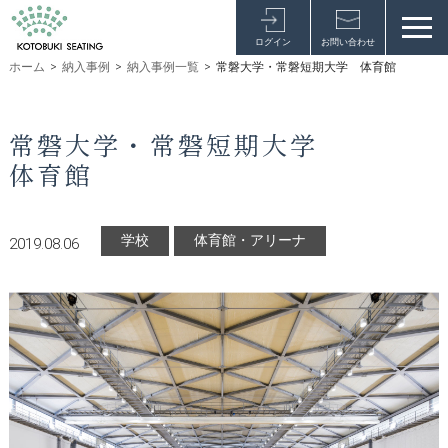
ログイン
お問い合わせ
ホーム
>
納入事例
>
納入事例一覧
>
常磐大学・常磐短期大学 体育館
常磐大学・常磐短期大学
体育館
学校
体育館・アリーナ
2019.08.06