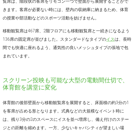
覧席は、階段状の客席をリモコン一つで壁面から展開することがで
きます。客席が必要ない時には、壁内の収納庫に納まるため、体育
の授業や部活動などのスポーツ活動を妨げません。
移動観覧席は467席、2階フロアにも移動観覧席と一続きになるよう
136席の固定席が並びました。スタンダードなタイプの
イス
は、長時
間でも快適に座れるよう、通気性の良いメッシュタイプの張地で包
まれています。
スクリーン投映も可能な大型の電動間仕切で、
体育館を講堂に変化
体育館の後部壁面から移動観覧席を展開すると、床面積の約3分の1
を客席が占める形となります。式典などの大規模なイベント時に
は、残り3分の2のスペースにイスを並べ増席し、備え付けのステー
ジとの距離を縮めます。一方、少ないキャパシティが望ましい場