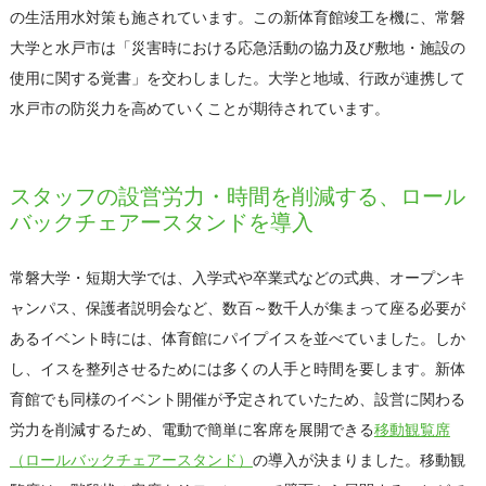
の生活用水対策も施されています。この新体育館竣工を機に、常磐
大学と水戸市は「災害時における応急活動の協力及び敷地・施設の
使用に関する覚書」を交わしました。大学と地域、行政が連携して
水戸市の防災力を高めていくことが期待されています。
スタッフの設営労力・時間を削減する、ロール
バックチェアースタンドを導入
常磐大学・短期大学では、入学式や卒業式などの式典、オープンキ
ャンパス、保護者説明会など、数百～数千人が集まって座る必要が
あるイベント時には、体育館にパイプイスを並べていました。しか
し、イスを整列させるためには多くの人手と時間を要します。新体
育館でも同様のイベント開催が予定されていたため、設営に関わる
労力を削減するため、電動で簡単に客席を展開できる
移動観覧席
（ロールバックチェアースタンド）
の導入が決まりました。移動観