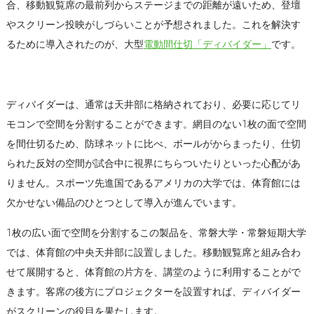
合、移動観覧席の最前列からステージまでの距離が遠いため、登壇
やスクリーン投映がしづらいことが予想されました。これを解決す
るために導入されたのが、大型
電動間仕切「ディバイダー」
です。
ディバイダーは、通常は天井部に格納されており、必要に応じてリ
モコンで空間を分割することができます。網目のない1枚の面で空間
を間仕切るため、防球ネットに比べ、ボールがからまったり、仕切
られた反対の空間が試合中に視界にちらついたりといった心配があ
りません。スポーツ先進国であるアメリカの大学では、体育館には
欠かせない備品のひとつとして導入が進んでいます。
1枚の広い面で空間を分割するこの製品を、常磐大学・常磐短期大学
では、体育館の中央天井部に設置しました。移動観覧席と組み合わ
せて展開すると、体育館の片方を、講堂のように利用することがで
きます。客席の後方にプロジェクターを設置すれば、ディバイダー
がスクリーンの役目を果たします。