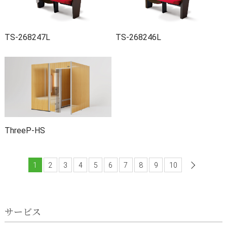
TS-268247L
TS-268246L
ThreeP-HS
1
2
3
4
5
6
7
8
9
10
次へ
サービス