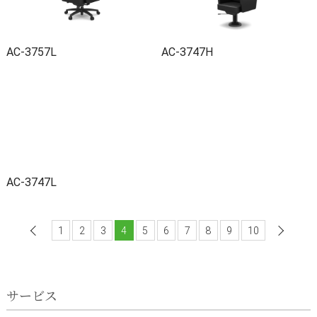
AC-3757L
AC-3747H
AC-3747L
1
前へ
2
3
4
5
6
7
8
9
10
サービス