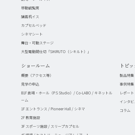
移動観覧席
講義机イス
カプセルベッド
シネマシート
舞台・可動ステージ
大型電動間仕切「SIKIRUTO（シキルト）」
ショールーム
トピッ
概要（アクセス等）
製品特集
見学の申込
事例特集
B1F 劇場・ホール（P.S Studio）/ Co-LABO / キネットル
レポート
ーム
インタビ
1F エントランス / Pioneer Hall / シネマ
コラム
2F 教育施設
3F スポーツ施設 / スリープカプセル
4F 議場 / ヒストリーミュージアム / アート