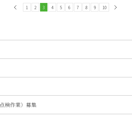
1
前へ
2
3
4
5
6
7
8
9
10
次
点検作業）募集