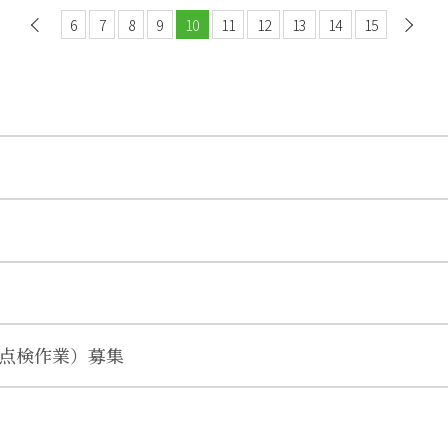
6
前へ
7
8
9
10
11
12
13
14
15
点検作業）募集