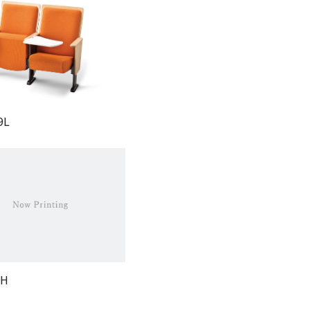
9L
2H