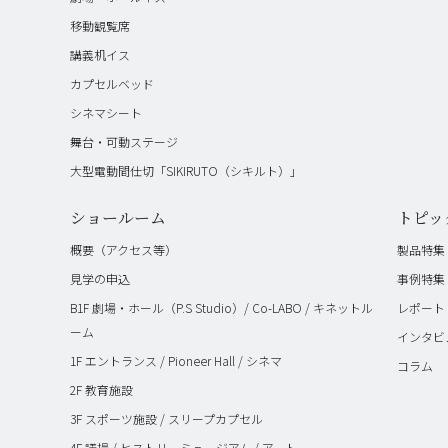
移動観覧席
講義机イス
カプセルベッド
シネマシート
舞台・可動ステージ
大型電動間仕切「SIKIRUTO（シキルト）」
ショールーム
トピッ
概要（アクセス等）
製品特集
見学の申込
事例特集
B1F 劇場・ホール（P.S Studio）/ Co-LABO / キネットル
レポート
ーム
インタビ
1F エントランス / Pioneer Hall / シネマ
コラム
2F 教育施設
3F スポーツ施設 / スリープカプセル
4F 議場 / ヒストリーミュージアム / アート