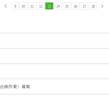
9
前へ
10
11
12
13
14
15
16
17
18
点検作業）募集