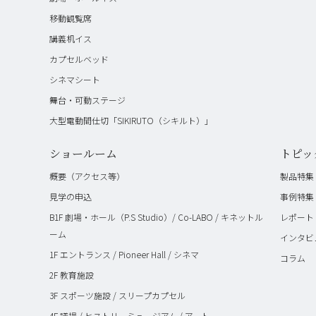
移動観覧席
講義机イス
カプセルベッド
シネマシート
舞台・可動ステージ
大型電動間仕切「SIKIRUTO（シキルト）」
ショールーム
トピッ
概要（アクセス等）
製品特集
見学の申込
事例特集
B1F 劇場・ホール（P.S Studio）/ Co-LABO / キネットル
レポート
ーム
インタビ
1F エントランス / Pioneer Hall / シネマ
コラム
2F 教育施設
3F スポーツ施設 / スリープカプセル
4F 議場 / ヒストリーミュージアム / アート