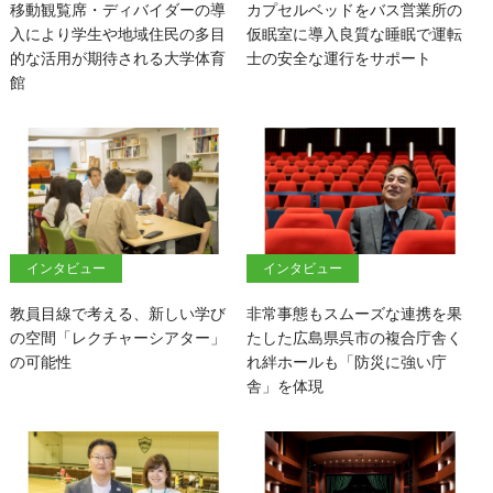
移動観覧席・ディバイダーの導
カプセルベッドをバス営業所の
入により学生や地域住民の多目
仮眠室に導入良質な睡眠で運転
的な活用が期待される大学体育
士の安全な運行をサポート
館
インタビュー
インタビュー
教員目線で考える、新しい学び
非常事態もスムーズな連携を果
の空間「レクチャーシアター」
たした広島県呉市の複合庁舎く
の可能性
れ絆ホールも「防災に強い庁
舎」を体現