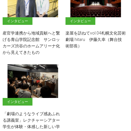
インタビュー
インタビュー
産官学連携から地域貢献へと繋
楽屋を訪ねてvol.04札幌文化芸術
げる青山学院記念館 サンロッ
劇場 hitaru 伊藤久幸（舞台技
カーズ渋谷のホームアリーナ化
術部長）
から見えてきたもの
インタビュー
「劇場のようなライブ感あふれ
る講義室」レクチャーシアター
学生が体験・体感した新しい学