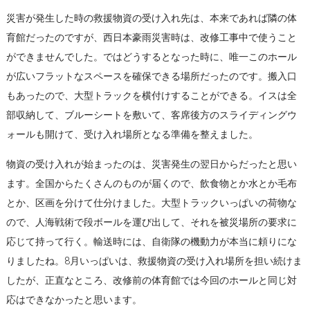
災害が発生した時の救援物資の受け入れ先は、本来であれば隣の体
育館だったのですが、西日本豪雨災害時は、改修工事中で使うこと
ができませんでした。ではどうするとなった時に、唯一このホール
が広いフラットなスペースを確保できる場所だったのです。搬入口
もあったので、大型トラックを横付けすることができる。イスは全
部収納して、ブルーシートを敷いて、客席後方のスライディングウ
ォールも開けて、受け入れ場所となる準備を整えました。
物資の受け入れが始まったのは、災害発生の翌日からだったと思い
ます。全国からたくさんのものが届くので、飲食物とか水とか毛布
とか、区画を分けて仕分けました。大型トラックいっぱいの荷物な
ので、人海戦術で段ボールを運び出して、それを被災場所の要求に
応じて持って行く。輸送時には、自衛隊の機動力が本当に頼りにな
りましたね。8月いっぱいは、救援物資の受け入れ場所を担い続けま
したが、正直なところ、改修前の体育館では今回のホールと同じ対
応はできなかったと思います。