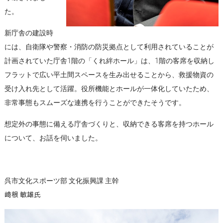
た。
新庁舎の建設時
には、自衛隊や警察・消防の防災拠点として利用されていることが
計画されていた庁舎1階の「くれ絆ホール」は、1階の客席を収納し
フラットで広い平土間スペースを生み出せることから、救援物資の
受け入れ先として活躍。役所機能とホールが一体化していたため、
非常事態もスムーズな連携を行うことができたそうです。
想定外の事態に備える庁舎づくりと、収納できる客席を持つホール
について、お話を伺いました。
呉市文化スポーツ部 文化振興課 主幹
﨑根 敏雄氏