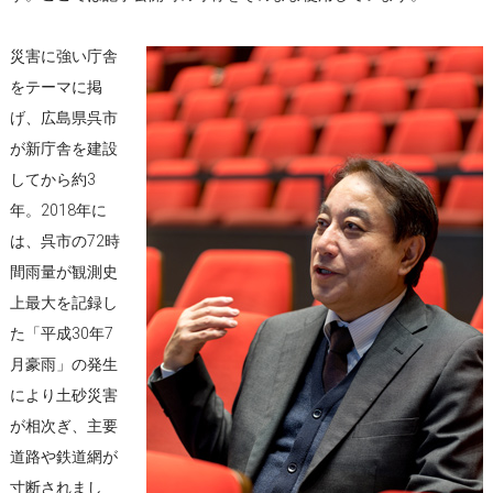
災害に強い庁舎
をテーマに掲
げ、広島県呉市
が新庁舎を建設
してから約3
年。2018年に
は、呉市の72時
間雨量が観測史
上最大を記録し
た「平成30年7
月豪雨」の発生
により土砂災害
が相次ぎ、主要
道路や鉄道網が
寸断されまし