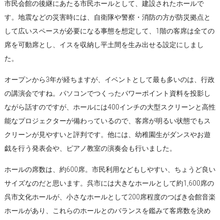
市民会館の後継にあたる市民ホールとして、建設されたホールで
す。地震などの災害時には、自衛隊や警察・消防の方が防災拠点と
して広いスペースが必要になる事態を想定して、1階の客席は全ての
席を可動席とし、イスを収納し平土間を生み出せる設定にしまし
た。
オープンから3年が経ちますが、イベントとして最も多いのは、行政
の講演会ですね。パソコンでつくったパワーポイント資料を投影し
ながら話すのですが、ホールには400インチの大型スクリーンと高性
能なプロジェクターが備わっているので、客席が明るい状態でもス
クリーンが見やすいと評判です。他には、幼稚園生がダンスやお遊
戯を行う発表会や、ピアノ教室の演奏会も行いました。
ホールの席数は、約600席。市民利用などもしやすい、ちょうど良い
サイズなのだと思います。呉市には大きなホールとして約1,600席の
呉市文化ホールが、小さなホールとして200席程度のつばき会館音楽
ホールがあり、これらのホールとのバランスを鑑みて客席数を決め