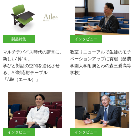
製品特集
インタビュー
マルチデバイス時代の講堂に、
教室リニューアルで生徒のモチ
新しい“翼”を。
ベーションアップに貢献（酪農
学びと対話の空間を進化させ
学園大学附属とわの森三愛高等
る、A3対応肘テーブル
学校）
「Aile（エール）」
インタビュー
インタビュー