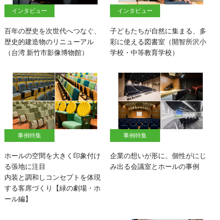
インタビュー
インタビュー
百年の歴史を次世代へつなぐ、
子どもたちが自然に集まる、多
歴史的建造物のリニューアル
彩に使える図書室（開智所沢小
（台湾 新竹市影像博物館）
学校・中等教育学校）
事例特集
事例特集
ホールの空間を大きく印象付け
企業の想いが形に。個性がにじ
る張地に注目
み出る会議室とホールの事例
内装と調和しコンセプトを体現
する客席づくり【緑の劇場・ホ
ール編】