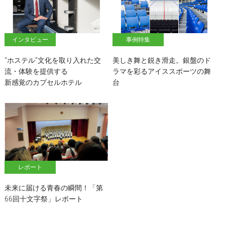
インタビュー
事例特集
“ホステル”文化を取り入れた交
美しき舞と鋭き滑走。銀盤のド
流・体験を提供する
ラマを彩るアイススポーツの舞
新感覚のカプセルホテル
台
レポート
未来に届ける青春の瞬間！「第
66回十文字祭」レポート