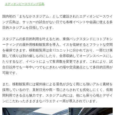
エディオンピースウイング広島
国内初の「まちなかスタジアム」として建設されたエディオンピースウイ
ング広島は、サッカーの試合がない日でも各種イベントや会議に使える多
目的スタジアムを目指しています。
スタジアムの多目的利用を叶えるため、東側バックスタンドにコトブキシ
ーティングの屋外用移動観覧席を導入。イスを収納するとフラットな空間
を確保できます。移動観覧席は全12ユニットに分かれており、一部だけ展
開して残りは別の催しものにしたり、全席収納してオープンスペースにし
たりするなど、イベントによって客席数を変更できます。これにより、試
合日以外でも一年中いつでもにぎわいの場や交流拠点として多目的活用が
可能です。
また、移動観覧席には紫外線による退色が少なく雨にも強いアルミ素材を
採用しているので、直射日光や雨・雪にさらされても劣化しにくく、長期
間利用できる点も魅力です。スタジアム内には、他にも座り心地とデザイ
ンにこだわったさまざまなバラエティー席が導入されています。