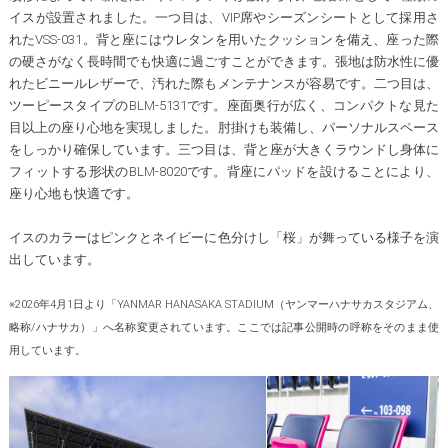
イスが設置されました。一つ目は、VIP席やシーズンシートとして採用さ
れたVSS-031。背と座にはウレタンを用いたクッションを備え、座った際
の硬さがなく長時間でも快適に過ごすことができます。張地は防水性に優
れたビニールレザーで、汚れた際もメンテナンスが容易です。二つ目は、
ツーピースタイプのBLM-5131です。座面奥行が広く、コンパクトな見た
目以上の座り心地を実現しました。肘掛けも装備し、パーソナルスペース
をしっかり確保しています。三つ目は、背と座が大きくラウンドし身体に
フィットする形状のBLM-8020です。背座にパッドを設けることにより、
座り心地も快適です。
イスのカラーはピンクとネイビーに色分けし「桜」が舞っている様子を演
出しています。
※2026年4月1日より「YANMAR HANASAKA STADIUM（ヤンマーハナサカスタジアム、
略称/ハナサカ）」へ名称変更されています。ここでは記事公開時の呼称をそのまま使
用しています。