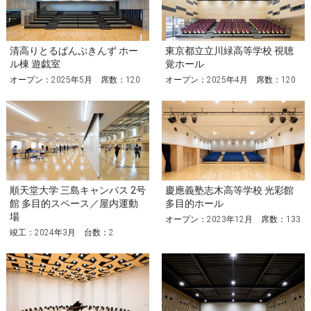
清高りとるぱんぷきんず ホー
東京都立立川緑高等学校 視聴
ル棟 遊戯室
覚ホール
オープン：2025年5月 席数：120
オープン：2025年4月 席数：120
順天堂大学 三島キャンパス 2号
慶應義塾志木高等学校 光彩館
館 多目的スペース／屋内運動
多目的ホール
場
オープン：2023年12月 席数：133
竣工：2024年3月 台数：2