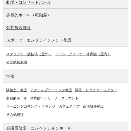
劇場・コンサートホール
多目的ホール（可動席）
公共複合施設
スポーツ・エンタテインメント施設
スタジアム・競技場（屋外）
ドーム・アリーナ・体育館（屋内）
公営競技施設
学校
講義室・教室
アクティブラーニング教室
講堂・レクチャーシアター
多目的ホール
体育館・アリーナ
グラウンド
ラーニングコモンズ・ラウンジ・カフェテリア
宿泊研修施設
その他居室
会議研修室・コンベンションホール