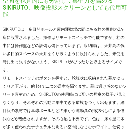
空間を視覚的にも分割して集中力を高める
SIKIRUTO、映像投影スクリーンとしても代用可
能
SIKIRUTOは、多目的ホールと屋内運動場の間にある柱の両側の2か
所に設置されました。操作はリモートスイッチで可能ですが、柱の
中には操作盤などの設備も備わっています。収納庫は、天井高の低
い多目的スペースの天井をくり抜くように設けられました。未使用
時に出っ張りがないよう、SIKIRUTOがぴったりと収まるサイズで
す。
リモートスイッチのボタンを押すと、蛇腹状に収納された幕がゆっ
くりと下がり、約1分で二つの居室を隔てます。幕は透け感のないソ
リッド素材のため、SIKIRUTOの使用時には互いの居室の様子が見え
なくなり、それぞれの活動に集中できる環境をつくり出せます。網
目状の素材では卓球ボールなどの細かな運動具の飛び出しによる怪
我などが懸念されますが、その心配も不要です。色は、床や壁に木
が多く使われたナチュラルな明るい空間になじむホワイト。仕切っ