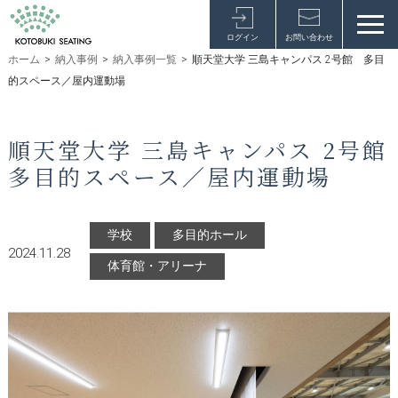
ログイン
お問い合わせ
ホーム
>
納入事例
>
納入事例一覧
>
順天堂大学 三島キャンパス 2号館 多目
的スペース／屋内運動場
順天堂大学 三島キャンパス 2号館
多目的スペース／屋内運動場
学校
多目的ホール
2024.11.28
体育館・アリーナ