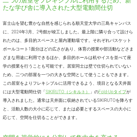
二つの居室をフレキシブルに利用するため、新
たな学び舎に導入された大型電動間仕切
富士山を望む豊かな自然を感じられる順天堂大学の三島キャンパス
に、2024年3月、2号館が竣工しました。最上階に隣り合って設けら
れたのは、多目的スペースと屋内運動場です。それぞれバスケット
ボールコート1面分ほどの広さがあり、体育の授業や部活動などさま
ざまな用途に利用できるほか、多目的ホールは机やイスを並べて座
学の授業を行うことも可能です。居室同士は壁で仕切られていない
ため、二つの部屋を一つの大きな空間として使うこともできます。
この居室をよりフレキシブルに活用できるよう、境目となる天井面
には大型電動間仕切「
SIKIRUTO（シキルト）
」の
Fold-Upタイプ
が
導入されました。通常は天井面に収納されているSIKIRUTOを降ろす
と、活動人数の大小に応じて、または必要とするスペースの大小に
応じて、空間を仕切ることができます。