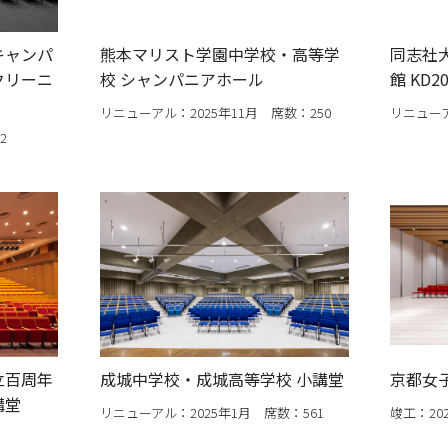
キャンパ
熊本マリスト学園中学校・高等学
同志社
クリーニ
校 シャンパニアホール
館 KD2
リニューアル：2025年11月 席数：250
リニューア
2
立百周年
成城中学校・成城高等学校 小講堂
京都女子
講堂
リニューアル：2025年1月 席数：561
竣工：20