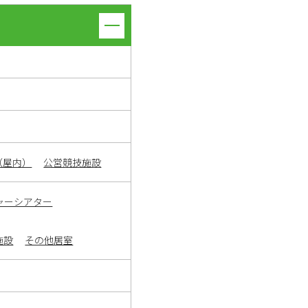
（屋内）
公営競技施設
ャーシアター
施設
その他居室