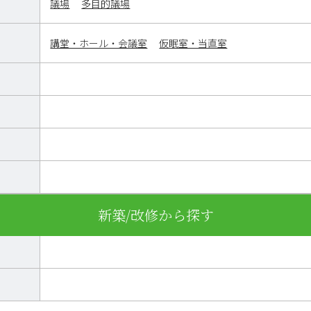
議場
多目的議場
講堂・ホール・会議室
仮眠室・当直室
新築/改修から探す