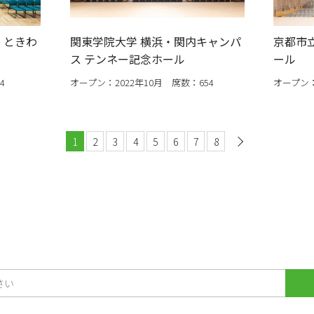
 ときわ
関東学院大学 横浜・関内キャンパ
京都市
ス テンネー記念ホール
ール
4
オープン：2022年10月 席数：654
オープン：
1
2
3
4
5
6
7
8
次へ