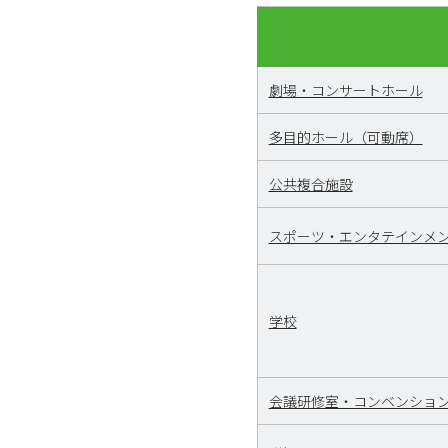
劇場・コンサートホール
多目的ホール（可動席）
公共複合施設
スポーツ・エンタテインメ
学校
会議研修室・コンベンショ