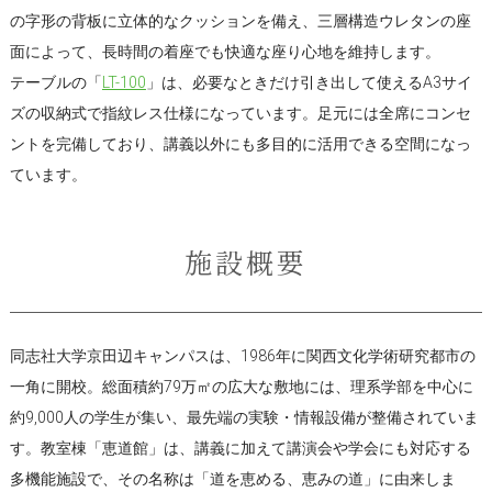
の字形の背板に立体的なクッションを備え、三層構造ウレタンの座
面によって、長時間の着座でも快適な座り心地を維持します。
テーブルの「
LT-100
」は、必要なときだけ引き出して使えるA3サイ
ズの収納式で指紋レス仕様になっています。足元には全席にコンセ
ントを完備しており、講義以外にも多目的に活用できる空間になっ
ています。
施設概要
同志社大学京田辺キャンパスは、1986年に関西文化学術研究都市の
一角に開校。総面積約79万㎡の広大な敷地には、理系学部を中心に
約9,000人の学生が集い、最先端の実験・情報設備が整備されていま
す。教室棟「恵道館」は、講義に加えて講演会や学会にも対応する
多機能施設で、その名称は「道を恵める、恵みの道」に由来しま