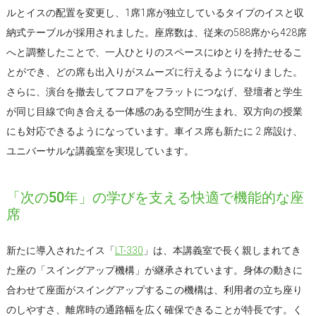
ルとイスの配置を変更し、1席1席が独立しているタイプのイスと収
納式テーブルが採用されました。座席数は、従来の588席から428席
へと調整したことで、一人ひとりのスペースにゆとりを持たせるこ
とができ、どの席も出入りがスムーズに行えるようになりました。
さらに、演台を撤去してフロアをフラットにつなげ、登壇者と学生
が同じ目線で向き合える一体感のある空間が生まれ、双方向の授業
にも対応できるようになっています。車イス席も新たに 2 席設け、
ユニバーサルな講義室を実現しています。
「次の50年」の学びを支える快適で機能的な座
席
新たに導入されたイス「
LT-330
」は、本講義室で長く親しまれてき
た座の「スイングアップ機構」が継承されています。身体の動きに
合わせて座面がスイングアップするこの機構は、利用者の立ち座り
のしやすさ、離席時の通路幅を広く確保できることが特長です。く