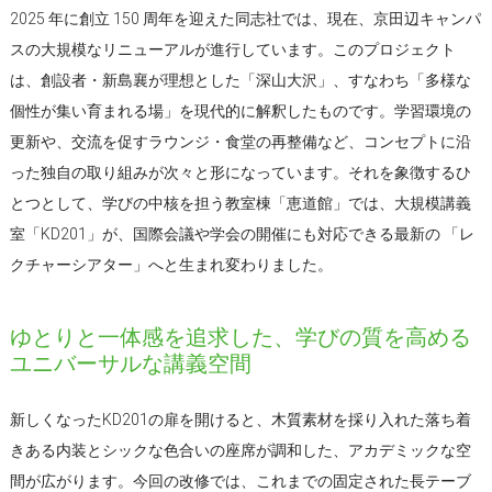
2025 年に創立 150 周年を迎えた同志社では、現在、京田辺キャンパ
スの大規模なリニューアルが進行しています。このプロジェクト
は、創設者・新島襄が理想とした「深山大沢」、すなわち「多様な
個性が集い育まれる場」を現代的に解釈したものです。学習環境の
更新や、交流を促すラウンジ・食堂の再整備など、コンセプトに沿
った独自の取り組みが次々と形になっています。それを象徴するひ
とつとして、学びの中核を担う教室棟「恵道館」では、大規模講義
室「KD201」が、国際会議や学会の開催にも対応できる最新の 「レ
クチャーシアター」へと生まれ変わりました。
ゆとりと一体感を追求した、学びの質を高める
ユニバーサルな講義空間
新しくなったKD201の扉を開けると、木質素材を採り入れた落ち着
きある内装とシックな色合いの座席が調和した、アカデミックな空
間が広がります。今回の改修では、これまでの固定された長テーブ