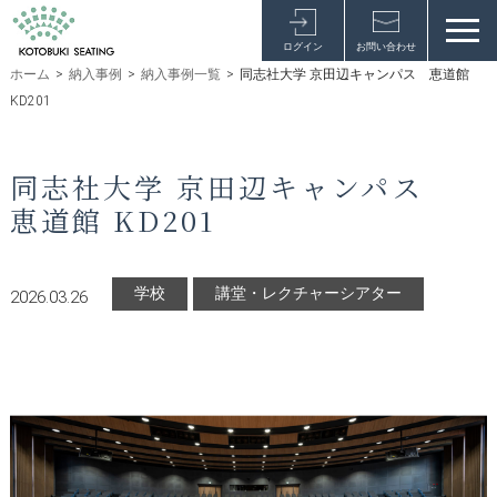
ログイン
お問い合わせ
ホーム
>
納入事例
>
納入事例一覧
>
同志社大学 京田辺キャンパス 恵道館
KD201
同志社大学 京田辺キャンパス
恵道館 KD201
学校
講堂・レクチャーシアター
2026.03.26