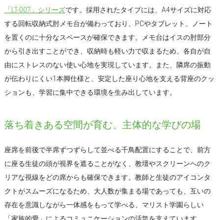
「LT-007」シリーズ
です。採用されたタイプには、A4サイズに対応
する回転収納式肘メモ台が備わっており、PCやタブレット、ノート
を置くのに十分なスペースが確保できます。メモ台はイスの肘部分
から引き出すことができ、収納時も軽い力で収まるため、各自が自
由にストレスのない使い心地を実現しています。また、隣席の振動
が伝わりにくい1本脚仕様と、安定した座り心地を支える背座のクッ
ションも、学習に集中できる環境を生み出しています。
落ち着きある空間が育む、主体的な学びの場
座席を前後で半席ずつずらして並べる千鳥配置にすることで、前方
に座る生徒の頭が視界を遮ることがなく、教壇やスクリーンへのク
リアな視線をどの席からも確保できます。教師と生徒のアイコンタ
クトがスムーズになるため、大人数が集まる場であっても、互いの
存在を意識しながら一体感をもって学べる、マリスト学園らしい
「家族的愛」によるコミュニケーションの活気を支えています。