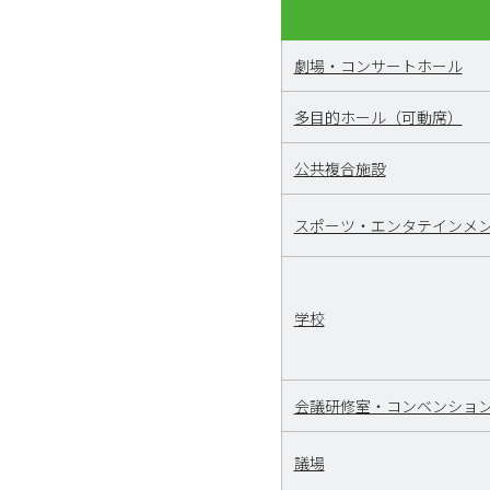
劇場・コンサートホール
多目的ホール（可動席）
公共複合施設
スポーツ・エンタテインメ
学校
会議研修室・コンベンショ
議場