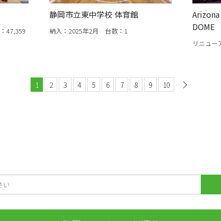
静岡市立東中学校 体育館
Arizona
DOME
47,359
納入：2025年2月 台数：1
リニューア
1
2
3
4
5
6
7
8
9
10
次へ