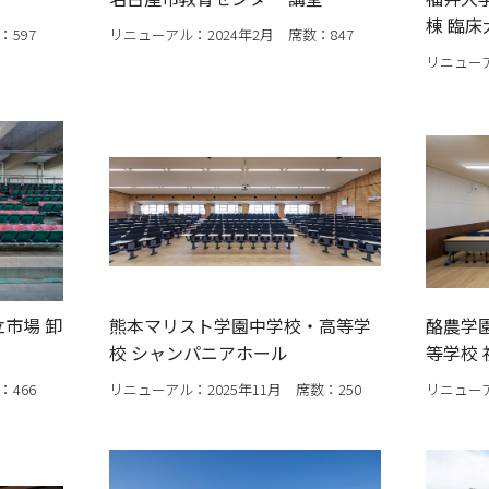
棟 臨床
：597
リニューアル：2024年2月 席数：847
リニューア
市場 卸
熊本マリスト学園中学校・高等学
酪農学
校 シャンパニアホール
等学校
：466
リニューアル：2025年11月 席数：250
リニューア