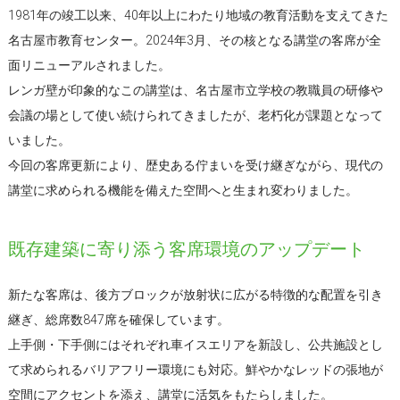
1981年の竣工以来、40年以上にわたり地域の教育活動を支えてきた
名古屋市教育センター。2024年3月、その核となる講堂の客席が全
面リニューアルされました。
レンガ壁が印象的なこの講堂は、名古屋市立学校の教職員の研修や
会議の場として使い続けられてきましたが、老朽化が課題となって
いました。
今回の客席更新により、歴史ある佇まいを受け継ぎながら、現代の
講堂に求められる機能を備えた空間へと生まれ変わりました。
既存建築に寄り添う客席環境のアップデート
新たな客席は、後方ブロックが放射状に広がる特徴的な配置を引き
継ぎ、総席数847席を確保しています。
上手側・下手側にはそれぞれ車イスエリアを新設し、公共施設とし
て求められるバリアフリー環境にも対応。鮮やかなレッドの張地が
空間にアクセントを添え、講堂に活気をもたらしました。