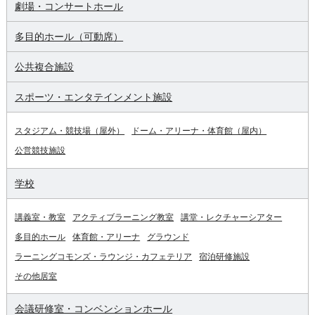
劇場・コンサートホール
多目的ホール（可動席）
公共複合施設
スポーツ・エンタテインメント施設
スタジアム・競技場（屋外）
ドーム・アリーナ・体育館（屋内）
公営競技施設
学校
講義室・教室
アクティブラーニング教室
講堂・レクチャーシアター
多目的ホール
体育館・アリーナ
グラウンド
ラーニングコモンズ・ラウンジ・カフェテリア
宿泊研修施設
その他居室
会議研修室・コンベンションホール