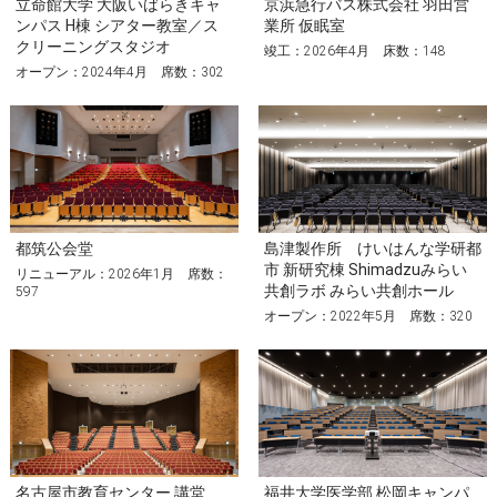
立命館大学 大阪いばらきキャ
京浜急行バス株式会社 羽田営
ンパス H棟 シアター教室／ス
業所 仮眠室
クリーニングスタジオ
竣工：2026年4月 床数：148
オープン：2024年4月 席数：302
都筑公会堂
島津製作所 けいはんな学研都
市 新研究棟 Shimadzuみらい
リニューアル：2026年1月 席数：
共創ラボ みらい共創ホール
597
オープン：2022年5月 席数：320
名古屋市教育センター 講堂
福井大学医学部 松岡キャンパ