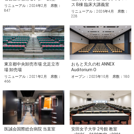
ス B棟 臨床大講義室
リニューアル：2024年2月 席数：
847
リニューアル：2026年4月 席数：
228
東京都中央卸売市場 北足立市
おもと天久の杜 ANNEX
場 卸売場
Auditorium O
リニューアル：2021年2月 席数：
オープン：2025年10月 席数：180
466
医誠会国際総合病院 当直室
安田女子大学 2号館 教室