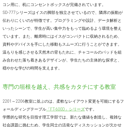
コン用に、机にコンセントボックスが完備されています。
SD-777シリーズはイスの脚部を独立させているので、隣席の振動が
伝わりにくいのが特徴です。プログラミングや設計、データ解析と
いったシーンで、学生が高い集中力をもって臨めるよう環境を整え
ています。また、離席時にはイスがコンパクトに収納されるため、
資料やデバイスを手にした移動もスムーズに行うことができます。
温もりを感じさせる天然木の背もたれに、チャコールのパッドを組
み合わせた落ち着きあるデザインが、学生たちの主体的な探求と、
穏やかな学びの時間を支えます。
専門の垣根を越え、共感をカタチにする教室
2201～2206教室に並ぶのは、柔軟なレイアウト変更を可能にするフ
ォールディングテーブル
「FT-600D」シリーズ
です。
学際的な研究を目指す理工学部では、新たな価値を創造し、複雑な
社会課題に挑むため、学生同士の活発なディスカッションが欠かせ