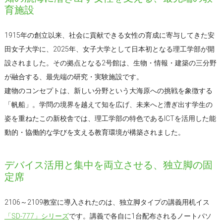
育施設
1915年の創立以来、社会に貢献できる女性の育成に寄与してきた安
田女子大学に、2025年、女子大学として日本初となる理工学部が開
設されました。その拠点となる2号館は、生物・情報・建築の三分野
が融合する、最先端の研究・実験施設です。
建物のコンセプトは、新しい分野という大海原への挑戦を象徴する
「帆船」。学問の境界を越えて知を広げ、未来へと漕ぎ出す学生の
姿を重ねたこの新校舎では、理工学部の特色であるICTを活用した能
動的・協働的な学びを支える教育環境が構築されました。
デバイス活用と集中を両立させる、独立脚の固
定席
2106～2109教室に導入されたのは、独立脚タイプの講義用机イス
「SD-777」シリーズ
です。講義で各自に1台配布されるノートパソ