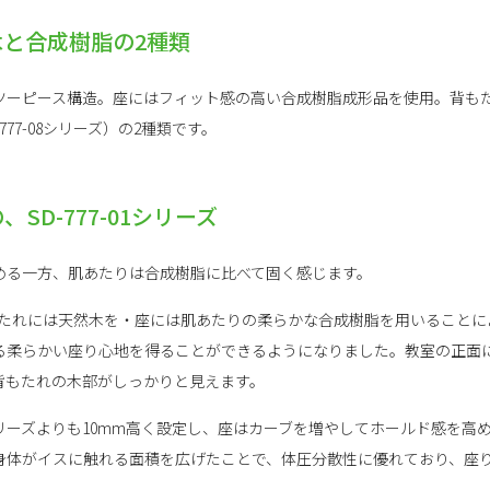
と合成樹脂の2種類
ーピース構造。座にはフィット感の高い合成樹脂成形品を使用。背もたれは、
77-08シリーズ）の2種類です。
SD-777-01シリーズ
める一方、肌あたりは合成樹脂に比べて固く感じます。
は、背もたれには天然木を・座には肌あたりの柔らかな合成樹脂を用いること
る柔らかい座り心地を得ることができるようになりました。教室の正面
背もたれの木部がしっかりと見えます。
リーズよりも10mm高く設定し、座はカーブを増やしてホールド感を高
身体がイスに触れる面積を広げたことで、体圧分散性に優れており、座