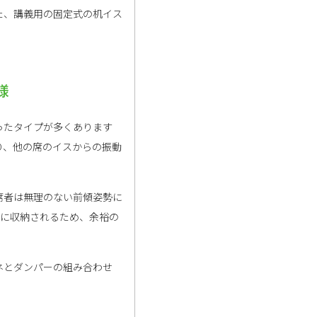
た、講義用の固定式の机イス
様
ったタイプが多くあります
り、他の席のイスからの振動
席者は無理のない前傾姿勢に
トに収納されるため、余裕の
ネとダンパーの組み合わせ