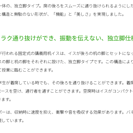
一体の、独立脚タイプ。席の後ろをスムーズに通り抜けられるようにし
た構造と無駄のない形状が、「機能」と「美しさ」を実現しました。
クラク通り抜けができ、振動を伝えない、独立脚仕
が行われる固定式の講義用机イスは、イスが後ろの机の脚とセットにな
、イスの脚と机の脚をそれぞれに設けた、独立脚タイプです。この構造によ
て授業に臨むことができます。
学生が着席している時でも、その後ろを通り抜けることができます。着
ペースを空け、通行者を通すことができます。空席時はイスがコンパク
きます。
パーは、収納時に速度を抑え、衝撃や音を吸収する効果があります。バ
現しています。