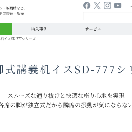
ム・映画館など、
ドの製造・販売
納入事例
サービス
イスSD-777シリーズ
脚式講義机イスSD-777シ
スムーズな通り抜けと快適な座り心地を実現
各席の脚が独立式だから隣席の振動が気にならな