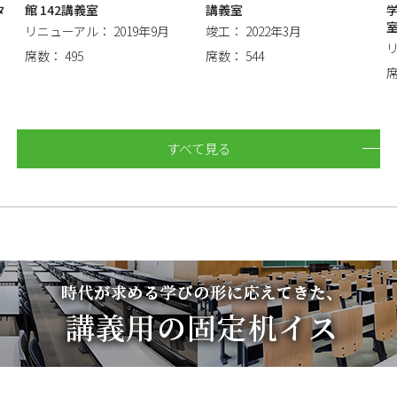
タ
館 142講義室
講義室
）
リニューアル： 2019年9月
竣工： 2022年3月
リ
席数： 495
席数： 544
席
すべて見る