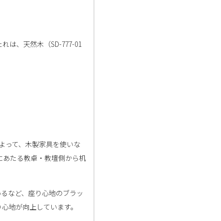
天然木（SD-777-01
によって、木製家具を使いな
にあたる教卓・教壇側から机
めるなど、座り心地のブラッ
り心地が向上しています。