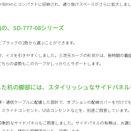
か90mmとコンパクトに収納され、通り抜けスペースがさらに拡大しま
、SD-777-08シリーズ
とブラックの2色から選ぶことができます。
け、イスを引きやすくしました。三次元カーブの形状がは、長時間の着
どちらの姿勢もこのカーブがしっかりとサポートします。
した机の脚部には、スタイリッシュなサイドパネル
源・通信ケーブルに配慮した設計で、オプションの配線カバーを付けて
。スライドコンセント、USBコンセントなどを、別途ご用意しています
印象的なサイドパネルもご用意しました。サイドパネルの有無は、お選
しており、特別な空間演出にも一役買います。