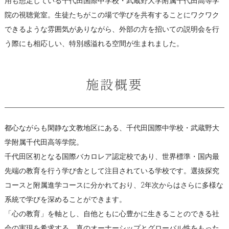
用も想定している千代田国際中学校・武蔵野大学附属千代田高等学
院の視聴覚室。生徒たちがこの場で学びを共有することにワクワク
できるような雰囲気がありながら、外部の方を招いての説明会を行
う際にも相応しい、特別感溢れる空間が生まれました。
施設概要
都心ながらも閑静な文教地区にある、千代田国際中学校・武蔵野大
学附属千代田高等学院。
千代田区初となる国際バカロレア認定校であり、世界標準・国内最
先端の教育を行う学び舎として注目されている学校です。選抜探究
コースと附属進学コースに分かれており、2年次からはさらに多様な
系統で学びを深めることができます。
「心の教育」を軸とし、自他ともに心豊かに生きることのできる社
会の実現を希求する、真のオーナーシップとグローバル性をもった