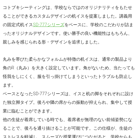
コトブキシーティングは、学校ならではのオリジナリティをもたせ
ることができるカスタムデザインの机イスを提案しました。講義用
の固定式机イス
SD-777シリーズ
をベースに、学校のこだわりが詰ま
ったオリジナルデザインです。使い勝手の良い機能性はもちろん、
親しみを感じられる形・デザインを追求しました。
丸みを帯びた柔らかなフォルムが特徴の机イスは、通常の製品より
角のR（丸み）を大きく設定しています。角がないため、当たっても
怪我をしにくく、服を引っ掛けてしまうといったトラブルも防止し
ます。
ベースとなったSD-777シリーズは、イスと机の脚をそれぞれに設け
た独立脚タイプ。後ろや隣の席からの振動が抑えられ、集中して授
業に臨むことができます。
他の生徒が着席している時でも、着席者が無理のない前傾姿勢にな
ることで、後ろを通り抜けることが可能です。この仕様が、生徒の
ストレスを軽減し、スムーズな授業運びにつながると、学校からも