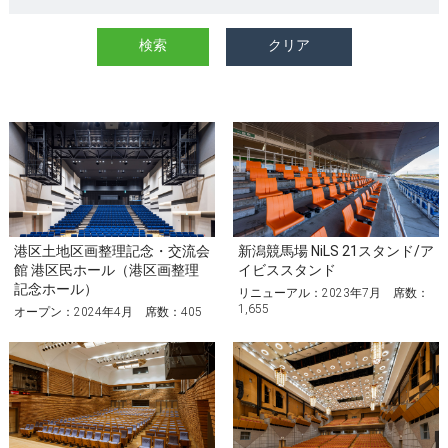
港区土地区画整理記念・交流会
新潟競馬場 NiLS 21スタンド/ア
館 港区民ホール（港区画整理
イビススタンド
記念ホール）
リニューアル：2023年7月 席数：
1,655
オープン：2024年4月 席数：405