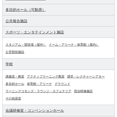
多目的ホール（可動席）
公共複合施設
スポーツ・エンタテインメント施設
スタジアム・競技場（屋外）
ドーム・アリーナ・体育館（屋内）
公営競技施設
学校
講義室・教室
アクティブラーニング教室
講堂・レクチャーシアター
多目的ホール
体育館・アリーナ
グラウンド
ラーニングコモンズ・ラウンジ・カフェテリア
宿泊研修施設
その他居室
会議研修室・コンベンションホール