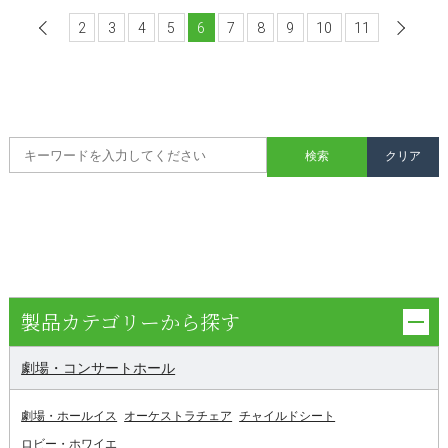
2
前へ
3
4
5
6
7
8
9
10
11
製品カテゴリーから探す
劇場・コンサートホール
劇場・ホールイス
オーケストラチェア
チャイルドシート
ロビー・ホワイエ