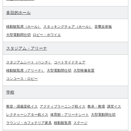
多目的ホール
移動観覧席（ホール）
スタッキングチェア（ホール）
音響反射板
大型電動間仕切
ロビー・ホワイエ
スタジアム・アリーナ
スタジアムシート（ベンチ）
コートサイドチェア
移動観覧席（アリーナ）
大型電動間仕切
大型映像装置
コンコース・ロビー
学校
教室・講義室机イス
アクティブラーニング机イス
教卓・教壇
講堂イス
レクチャーシアター机イス
体育館・アリーナシート
大型電動間仕切
ラウンジ・カフェテリア家具
移動観覧席
ステージ