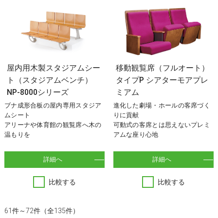
屋内用木製スタジアムシー
移動観覧席（フルオート）
ト（スタジアムベンチ）
タイプP シアターモアプレ
NP-8000シリーズ
ミアム
ブナ成形合板の屋内専用スタジア
進化した劇場・ホールの客席づく
ムシート
りに貢献
アリーナや体育館の観覧席へ木の
可動式の客席とは思えないプレミ
温もりを
アムな座り心地
詳細へ
詳細へ
比較する
比較する
61件～72件（全135件）