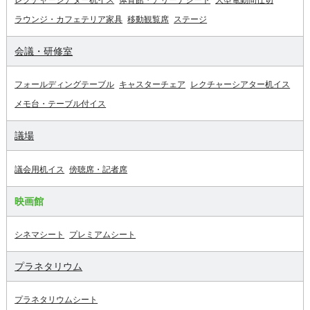
ラウンジ・カフェテリア家具
移動観覧席
ステージ
会議・研修室
フォールディングテーブル
キャスターチェア
レクチャーシアター机イス
メモ台・テーブル付イス
議場
議会用机イス
傍聴席・記者席
映画館
シネマシート
プレミアムシート
プラネタリウム
プラネタリウムシート