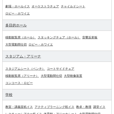
劇場・ホールイス
オーケストラチェア
チャイルドシート
ロビー・ホワイエ
多目的ホール
移動観覧席（ホール）
スタッキングチェア（ホール）
音響反射板
大型電動間仕切
ロビー・ホワイエ
スタジアム・アリーナ
スタジアムシート（ベンチ）
コートサイドチェア
移動観覧席（アリーナ）
大型電動間仕切
大型映像装置
コンコース・ロビー
学校
教室・講義室机イス
アクティブラーニング机イス
教卓・教壇
講堂イス
レクチャーシアター机イス
体育館・アリーナシート
大型電動間仕切