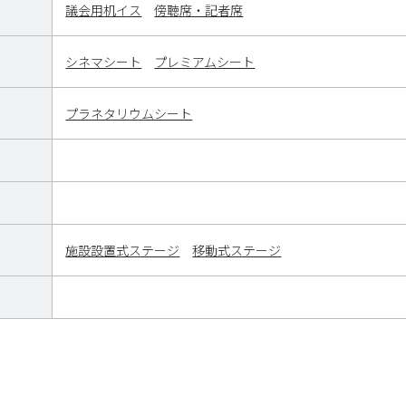
議会用机イス
傍聴席・記者席
シネマシート
プレミアムシート
プラネタリウムシート
施設設置式ステージ
移動式ステージ