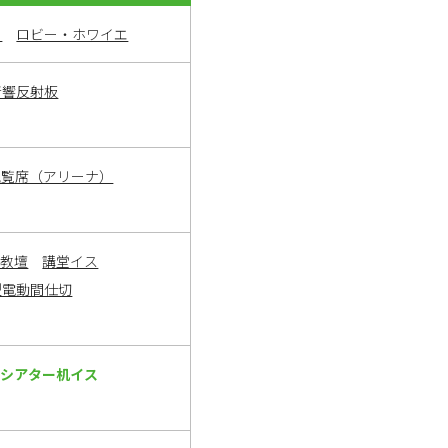
ト
ロビー・ホワイエ
音響反射板
観覧席（アリーナ）
・教壇
講堂イス
型電動間仕切
ーシアター机イス