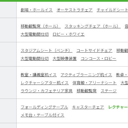
劇場・ホールイス
オーケストラチェア
チャイルドシー
移動観覧席（ホール）
スタッキングチェア（ホール）
大型電動間仕切
ロビー・ホワイエ
スタジアムシート（ベンチ）
コートサイドチェア
移動
大型電動間仕切
大型映像装置
コンコース・ロビー
教室・講義室机イス
アクティブラーニング机イス
教卓
レクチャーシアター机イス
体育館・アリーナシート
大
ラウンジ・カフェテリア家具
移動観覧席
ステージ
フォールディングテーブル
キャスターチェア
レクチャ
メモ台・テーブル付イス