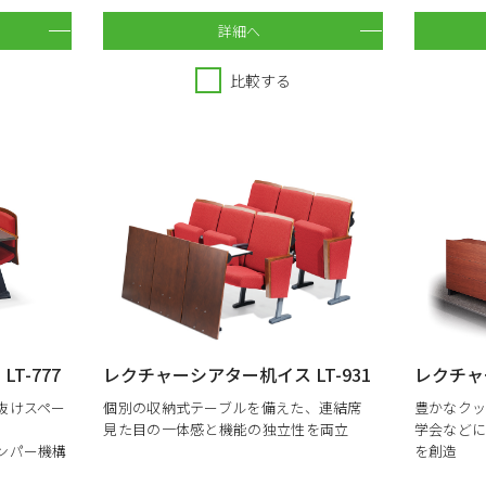
詳細へ
比較する
T-777
レクチャーシアター机イス LT-931
レクチャー
抜けスペー
個別の収納式テーブルを備えた、連結席
豊かなク
見た目の一体感と機能の独立性を両立
学会など
ンパー機構
を創造