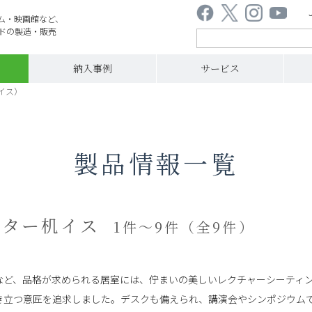
ム・映画館など、
ドの製造・販売
納入事例
サービス
イス）
製品情報一覧
アター机イス
1件～9件（全9件）
など、品格が求められる居室には、佇まいの美しいレクチャーシーティ
き立つ意匠を追求しました。デスクも備えられ、講演会やシンポジウム