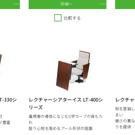
詳細へ
比較する
-330シ
レクチャーシアターイス LT-400シ
レクチャー
リーズ
和を意識
まい
付
着席者の身体になじむS字カーブの背もた
硬さの異
が豊富
れ
りを提供
座り心地を高めるアール形状の座面