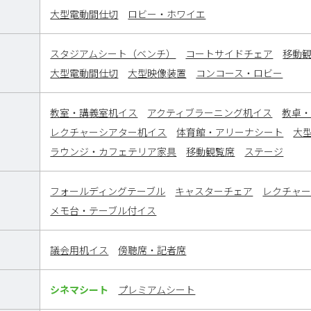
大型電動間仕切
ロビー・ホワイエ
スタジアムシート（ベンチ）
コートサイドチェア
移動
大型電動間仕切
大型映像装置
コンコース・ロビー
教室・講義室机イス
アクティブラーニング机イス
教卓
レクチャーシアター机イス
体育館・アリーナシート
大
ラウンジ・カフェテリア家具
移動観覧席
ステージ
フォールディングテーブル
キャスターチェア
レクチャ
メモ台・テーブル付イス
議会用机イス
傍聴席・記者席
シネマシート
プレミアムシート