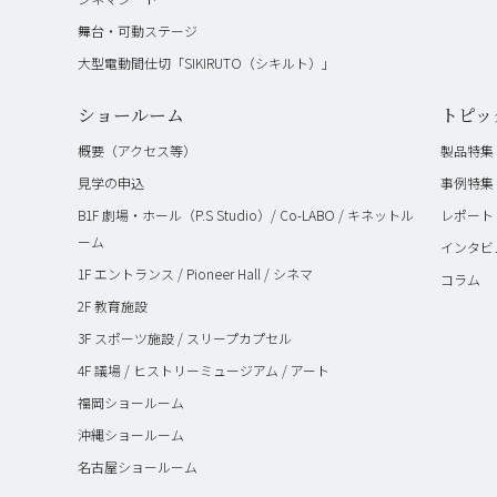
舞台・可動ステージ
大型電動間仕切「SIKIRUTO（シキルト）」
ショールーム
トピッ
概要（アクセス等）
製品特集
見学の申込
事例特集
B1F 劇場・ホール（P.S Studio）/ Co-LABO / キネットル
レポート
ーム
インタビ
1F エントランス / Pioneer Hall / シネマ
コラム
2F 教育施設
3F スポーツ施設 / スリープカプセル
4F 議場 / ヒストリーミュージアム / アート
福岡ショールーム
沖縄ショールーム
名古屋ショールーム