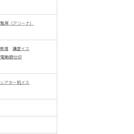
観覧席（アリーナ）
・教壇
講堂イス
型電動間仕切
ーシアター机イス