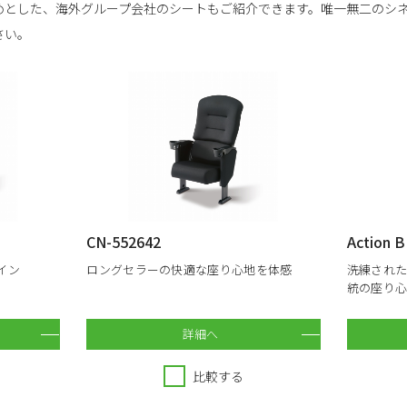
めとした、海外グループ会社のシートもご紹介できます。唯一無二のシ
さい。
CN-552642
Action 
イン
ロングセラーの快適な座り心地を体感
洗練され
統の座り
詳細へ
比較する