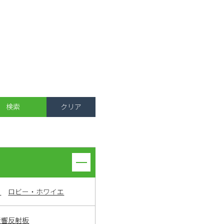
ト
ロビー・ホワイエ
音響反射板