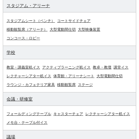
スタジアム・アリーナ
スタジアムシート（ベンチ）
コートサイドチェア
移動観覧席（アリーナ）
大型電動間仕切
大型映像装置
コンコース・ロビー
学校
教室・講義室机イス
アクティブラーニング机イス
教卓・教壇
講堂イス
レクチャーシアター机イス
体育館・アリーナシート
大型電動間仕切
ラウンジ・カフェテリア家具
移動観覧席
ステージ
会議・研修室
フォールディングテーブル
キャスターチェア
レクチャーシアター机イス
メモ台・テーブル付イス
議場