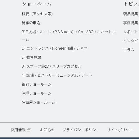
ショールーム
トピッ
概要（アクセス等）
製品特集
見学の申込
事例特集
B1F 劇場・ホール（P.S Studio）/ Co-LABO / キネットル
レポート
ーム
インタビ
1F エントランス / Pioneer Hall / シネマ
コラム
2F 教育施設
3F スポーツ施設 / スリープカプセル
4F 議場 / ヒストリーミュージアム / アート
福岡ショールーム
沖縄ショールーム
名古屋ショールーム
採用情報
お知らせ
プライバシーポリシー
サイトポリシー