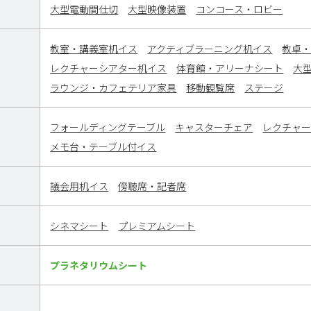
大型電動間仕切
大型映像装置
コンコース・ロビー
教室・講義室机イス
アクティブラーニング机イス
教卓
レクチャーシアター机イス
体育館・アリーナシート
大
ラウンジ・カフェテリア家具
移動観覧席
ステージ
フォールディングテーブル
キャスターチェア
レクチャ
メモ台・テーブル付イス
議会用机イス
傍聴席・記者席
シネマシート
プレミアムシート
プラネタリウムシート