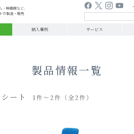
ム・映画館など、
ドの製造・販売
納入事例
サービス
）
製品情報一覧
ムシート
1件～2件（全2件）