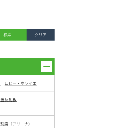
ト
ロビー・ホワイエ
音響反射板
観覧席（アリーナ）