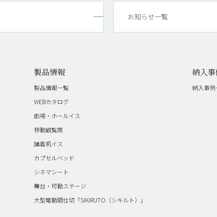
お知らせ一覧
製品情報
納入事
製品情報一覧
納入事例
WEBカタログ
劇場・ホールイス
移動観覧席
講義机イス
カプセルベッド
シネマシート
舞台・可動ステージ
大型電動間仕切「SIKIRUTO（シキルト）」