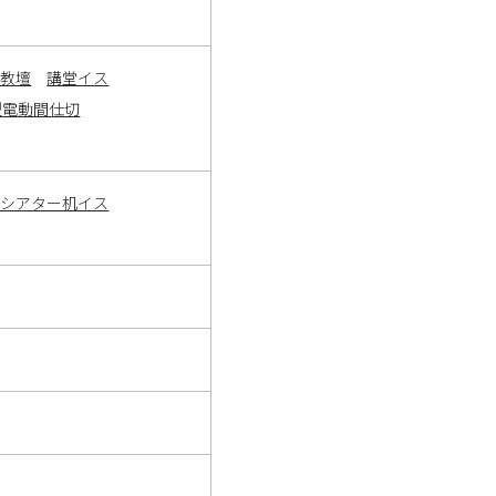
・教壇
講堂イス
型電動間仕切
ーシアター机イス