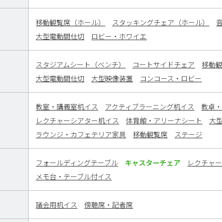
移動観覧席（ホール）
スタッキングチェア（ホール）
大型電動間仕切
ロビー・ホワイエ
スタジアムシート（ベンチ）
コートサイドチェア
移動
大型電動間仕切
大型映像装置
コンコース・ロビー
教室・講義室机イス
アクティブラーニング机イス
教卓
レクチャーシアター机イス
体育館・アリーナシート
大
ラウンジ・カフェテリア家具
移動観覧席
ステージ
フォールディングテーブル
キャスターチェア
レクチャ
メモ台・テーブル付イス
議会用机イス
傍聴席・記者席