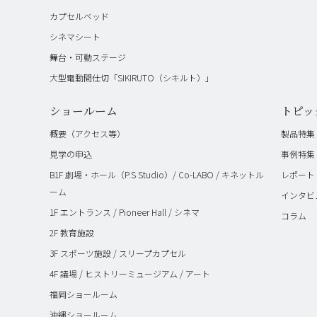
カプセルベッド
シネマシート
舞台・可動ステージ
大型電動間仕切「SIKIRUTO（シキルト）」
ショールーム
トピッ
概要（アクセス等）
製品特集
見学の申込
事例特集
B1F 劇場・ホール（P.S Studio）/ Co-LABO / キネットル
レポート
ーム
インタビ
1F エントランス / Pioneer Hall / シネマ
コラム
2F 教育施設
3F スポーツ施設 / スリープカプセル
4F 議場 / ヒストリーミュージアム / アート
福岡ショールーム
沖縄ショールーム