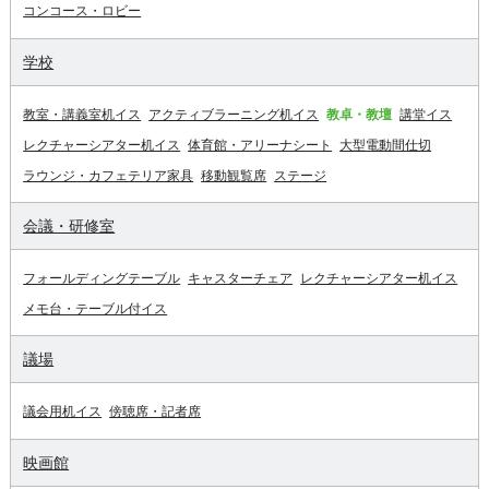
コンコース・ロビー
学校
教室・講義室机イス
アクティブラーニング机イス
教卓・教壇
講堂イス
レクチャーシアター机イス
体育館・アリーナシート
大型電動間仕切
ラウンジ・カフェテリア家具
移動観覧席
ステージ
会議・研修室
フォールディングテーブル
キャスターチェア
レクチャーシアター机イス
メモ台・テーブル付イス
議場
議会用机イス
傍聴席・記者席
映画館