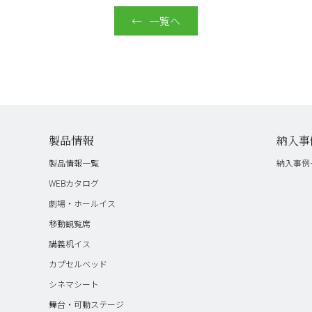
一覧へ
製品情報
納入事
製品情報一覧
納入事例
WEBカタログ
劇場・ホールイス
移動観覧席
講義机イス
カプセルベッド
シネマシート
舞台・可動ステージ