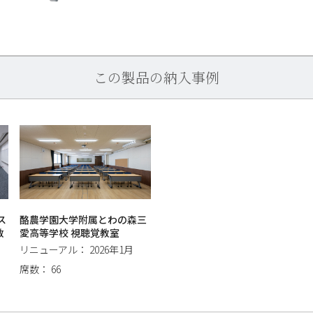
この製品の納入事例
ス
酪農学園大学附属とわの森三
教
愛高等学校 視聴覚教室
リニューアル： 2026年1月
席数： 66