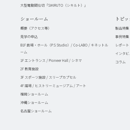
大型電動間仕切「SIKIRUTO（シキルト）」
ショールーム
トピッ
概要（アクセス等）
製品特集
見学の申込
事例特集
B1F 劇場・ホール（P.S Studio）/ Co-LABO / キネットル
レポート
ーム
インタビ
1F エントランス / Pioneer Hall / シネマ
コラム
2F 教育施設
3F スポーツ施設 / スリープカプセル
4F 議場 / ヒストリーミュージアム / アート
福岡ショールーム
沖縄ショールーム
名古屋ショールーム