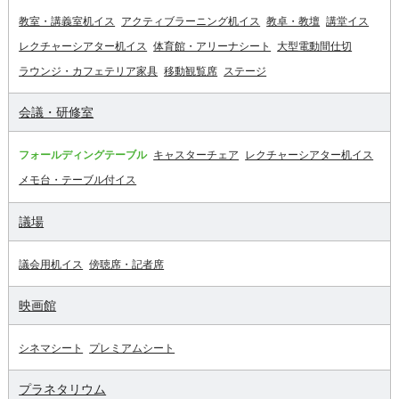
教室・講義室机イス
アクティブラーニング机イス
教卓・教壇
講堂イス
レクチャーシアター机イス
体育館・アリーナシート
大型電動間仕切
ラウンジ・カフェテリア家具
移動観覧席
ステージ
会議・研修室
フォールディングテーブル
キャスターチェア
レクチャーシアター机イス
メモ台・テーブル付イス
議場
議会用机イス
傍聴席・記者席
映画館
シネマシート
プレミアムシート
プラネタリウム