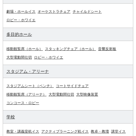
劇場・ホールイス
オーケストラチェア
チャイルドシート
ロビー・ホワイエ
多目的ホール
移動観覧席（ホール）
スタッキングチェア（ホール）
音響反射板
大型電動間仕切
ロビー・ホワイエ
スタジアム・アリーナ
スタジアムシート（ベンチ）
コートサイドチェア
移動観覧席（アリーナ）
大型電動間仕切
大型映像装置
コンコース・ロビー
学校
教室・講義室机イス
アクティブラーニング机イス
教卓・教壇
講堂イス