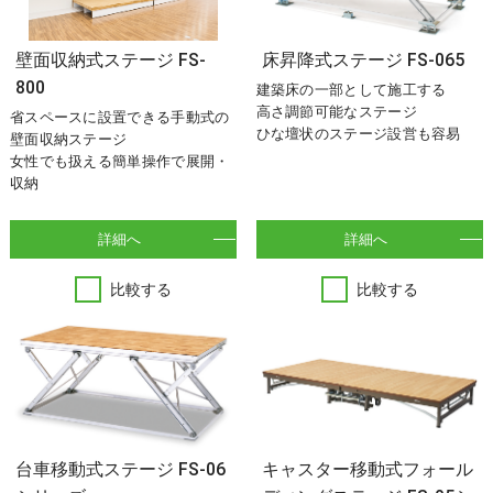
壁面収納式ステージ FS-
床昇降式ステージ FS-065
800
建築床の一部として施工する
高さ調節可能なステージ
省スペースに設置できる手動式の
ひな壇状のステージ設営も容易
壁面収納ステージ
女性でも扱える簡単操作で展開・
収納
詳細へ
詳細へ
比較する
比較する
台車移動式ステージ FS-06
キャスター移動式フォール