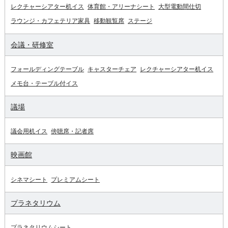
レクチャーシアター机イス
体育館・アリーナシート
大型電動間仕切
ラウンジ・カフェテリア家具
移動観覧席
ステージ
会議・研修室
フォールディングテーブル
キャスターチェア
レクチャーシアター机イス
メモ台・テーブル付イス
議場
議会用机イス
傍聴席・記者席
映画館
シネマシート
プレミアムシート
プラネタリウム
プラネタリウムシート