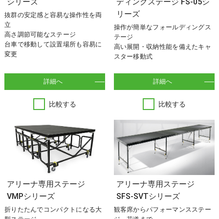
シリーズ
ディングステージ FS-05シ
リーズ
抜群の安定感と容易な操作性を両
立
操作が簡単なフォールディングス
高さ調節可能なステージ
テージ
台車で移動して設置場所も容易に
高い展開・収納性能を備えたキャ
変更
スター移動式
詳細へ
詳細へ
比較する
比較する
アリーナ専用ステージ
アリーナ専用ステージ
VMPシリーズ
SFS-SVTシリーズ
折りたたんでコンパクトになる大
観客席からパフォーマンスステー