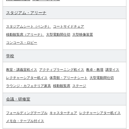
スタジアム・アリーナ
スタジアムシート（ベンチ）
コートサイドチェア
移動観覧席（アリーナ）
大型電動間仕切
大型映像装置
コンコース・ロビー
学校
教室・講義室机イス
アクティブラーニング机イス
教卓・教壇
講堂イス
レクチャーシアター机イス
体育館・アリーナシート
大型電動間仕切
ラウンジ・カフェテリア家具
移動観覧席
ステージ
会議・研修室
フォールディングテーブル
キャスターチェア
レクチャーシアター机イス
メモ台・テーブル付イス