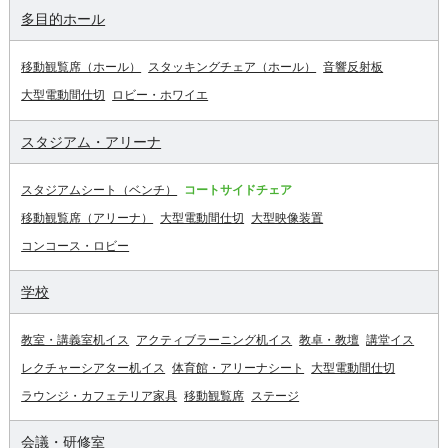
多目的ホール
移動観覧席（ホール）
スタッキングチェア（ホール）
音響反射板
大型電動間仕切
ロビー・ホワイエ
スタジアム・アリーナ
スタジアムシート（ベンチ）
コートサイドチェア
移動観覧席（アリーナ）
大型電動間仕切
大型映像装置
コンコース・ロビー
学校
教室・講義室机イス
アクティブラーニング机イス
教卓・教壇
講堂イス
レクチャーシアター机イス
体育館・アリーナシート
大型電動間仕切
ラウンジ・カフェテリア家具
移動観覧席
ステージ
会議・研修室