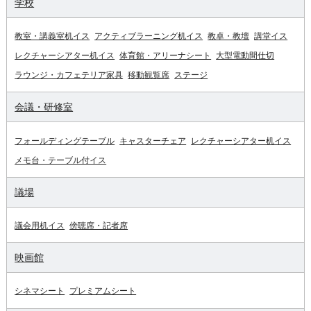
学校
教室・講義室机イス
アクティブラーニング机イス
教卓・教壇
講堂イス
レクチャーシアター机イス
体育館・アリーナシート
大型電動間仕切
ラウンジ・カフェテリア家具
移動観覧席
ステージ
会議・研修室
フォールディングテーブル
キャスターチェア
レクチャーシアター机イス
メモ台・テーブル付イス
議場
議会用机イス
傍聴席・記者席
映画館
シネマシート
プレミアムシート