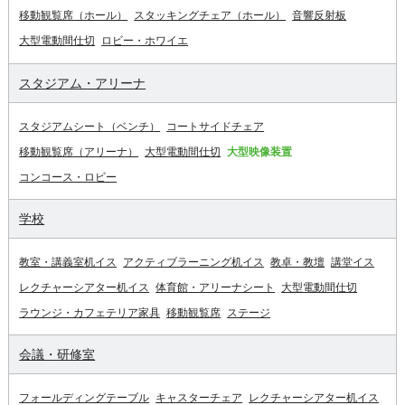
移動観覧席（ホール）
スタッキングチェア（ホール）
音響反射板
大型電動間仕切
ロビー・ホワイエ
スタジアム・アリーナ
スタジアムシート（ベンチ）
コートサイドチェア
移動観覧席（アリーナ）
大型電動間仕切
大型映像装置
コンコース・ロビー
学校
教室・講義室机イス
アクティブラーニング机イス
教卓・教壇
講堂イス
レクチャーシアター机イス
体育館・アリーナシート
大型電動間仕切
ラウンジ・カフェテリア家具
移動観覧席
ステージ
会議・研修室
フォールディングテーブル
キャスターチェア
レクチャーシアター机イス