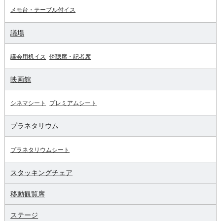
メモ台・テーブル付イス
議場
議会用机イス
傍聴席・記者席
映画館
シネマシート
プレミアムシート
プラネタリウム
プラネタリウムシート
スタッキングチェア
移動観覧席
ステージ