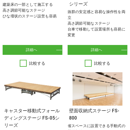
シリーズ
建築床の一部として施工する
高さ調節可能なステージ
抜群の安定感と容易な操作性を両
ひな壇状のステージ設営も容易
立
高さ調節可能なステージ
台車で移動して設置場所も容易に
変更
詳細へ
詳細へ
比較する
比較する
キャスター移動式フォール
壁面収納式ステージ FS-
ディングステージ FS-05シ
800
リーズ
省スペースに設置できる手動式の