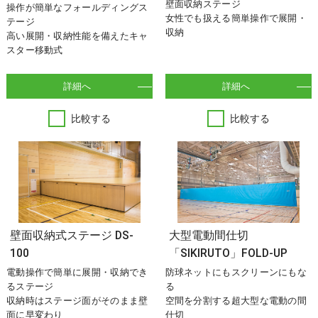
壁面収納ステージ
操作が簡単なフォールディングス
女性でも扱える簡単操作で展開・
テージ
収納
高い展開・収納性能を備えたキャ
スター移動式
詳細へ
詳細へ
比較する
比較する
壁面収納式ステージ DS-
大型電動間仕切
100
「SIKIRUTO」FOLD-UP
電動操作で簡単に展開・収納でき
防球ネットにもスクリーンにもな
るステージ
る
収納時はステージ面がそのまま壁
空間を分割する超大型な電動の間
面に早変わり
仕切