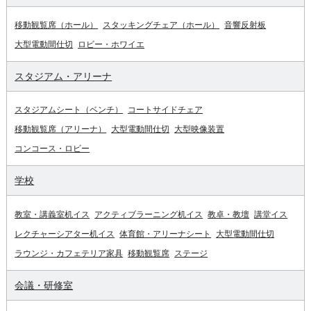
移動観覧席（ホール）
スタッキングチェア（ホール）
音響反射板
大型電動間仕切
ロビー・ホワイエ
スタジアム・アリーナ
スタジアムシート（ベンチ）
コートサイドチェア
移動観覧席（アリーナ）
大型電動間仕切
大型映像装置
コンコース・ロビー
学校
教室・講義室机イス
アクティブラーニング机イス
教卓・教壇
講堂イス
レクチャーシアター机イス
体育館・アリーナシート
大型電動間仕切
ラウンジ・カフェテリア家具
移動観覧席
ステージ
会議・研修室