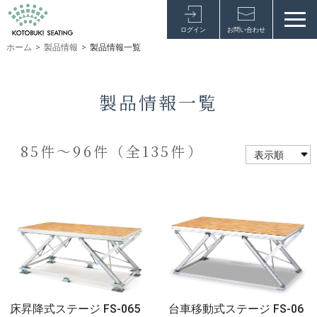
ログイン
お問い合わせ
ホーム
>
製品情報
>
製品情報一覧
製品情報一覧
85件～96件（全135件）
床昇降式ステージ FS-065
台車移動式ステージ FS-06