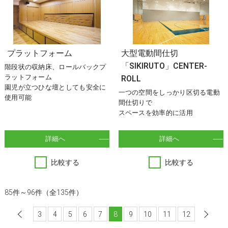
プラットフォーム
大型電動間仕切
「SIKIRUTO」CENTER-
階段状の収納床、ロールバックプ
ラットフォーム
ROLL
園児が立つひな壇としても安全に
一つの空間をしっかり区切る電動
使用可能
間仕切りで
スペースを効率的に活用
詳細へ
詳細へ
比較する
比較する
85件～96件（全135件）
3
前へ
4
5
6
7
8
9
10
11
12