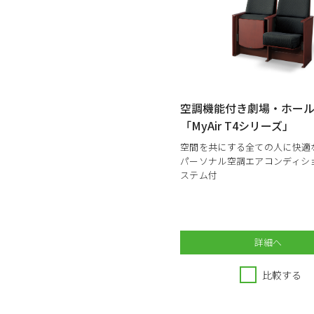
空調機能付き劇場・ホー
「MyAir T4シリーズ」
空間を共にする全ての人に快適
パーソナル空調エアコンディシ
ステム付
詳細へ
比較する