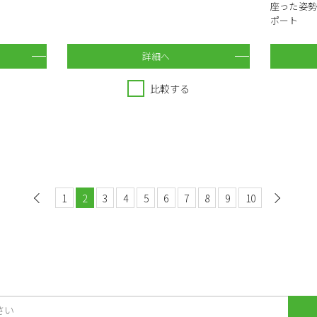
座った姿
ポート
詳細へ
比較する
1
前へ
2
3
4
5
6
7
8
9
10
次