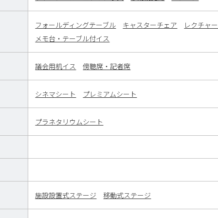
フォールディングテーブル
キャスターチェア
レクチャ
メモ台・テーブル付イス
議会用机イス
傍聴席・記者席
シネマシート
プレミアムシート
プラネタリウムシート
施設設置式ステージ
移動式ステージ