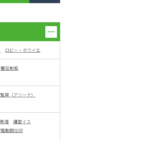
ト
ロビー・ホワイエ
音響反射板
観覧席（アリーナ）
・教壇
講堂イス
型電動間仕切