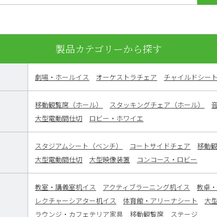
製品カテゴリーから探す
劇場・ホールイス
オーケストラチェア
チャイルドシー
移動観覧席（ホール）
スタッキングチェア（ホール）
大型電動間仕切
ロビー・ホワイエ
スタジアムシート（ベンチ）
コートサイドチェア
移動
大型電動間仕切
大型映像装置
コンコース・ロビー
教室・講義室机イス
アクティブラーニング机イス
教卓
レクチャーシアター机イス
体育館・アリーナシート
大
ラウンジ・カフェテリア家具
移動観覧席
ステージ