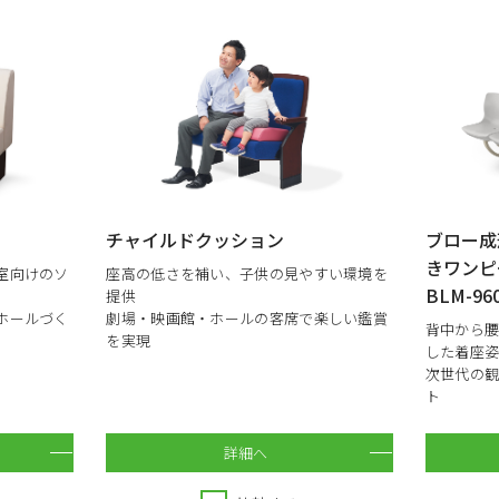
チャイルドクッション
ブロー成
きワンピ
室向けのソ
座高の低さを補い、子供の見やすい環境を
BLM-9
提供
ホールづく
劇場・映画館・ホールの客席で楽しい鑑賞
背中から
を実現
した着座
次世代の観
ト
詳細へ