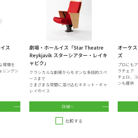
ルイス
劇場・ホールイス「Star Theatre
オーケスト
Reykjavik スターシアター・レイキ
ズ
ャビク」
な環境を
プロにも
ョニングシ
ラチェア
クラシカルな劇場からモダンな多目的スペ
チェロ、
ースまで
ンも提供
さまざまな空間に溶け込むキネット・ギャ
レイのイス
詳細へ
比較する