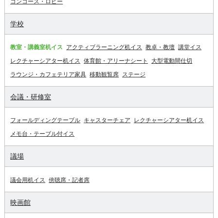
コンコース・ロビー
学校
教室・講義室机イス
アクティブラーニング机イス
教卓・教壇
講堂イス
レクチャーシアター机イス
体育館・アリーナシート
大型電動間仕切
ラウンジ・カフェテリア家具
移動観覧席
ステージ
会議・研修室
フォールディングテーブル
キャスターチェア
レクチャーシアター机イス
メモ台・テーブル付イス
議場
議会用机イス
傍聴席・記者席
映画館