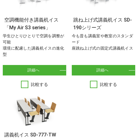
空調機能付き講義机イス
跳ね上げ式講義机イス SD-
「My Air S3 series」
190シリーズ
学生ひとりひとりで空調を調整が
今も昔も講義室や教室のスタンダ
可能
ード
環境に配慮した講義机イスの進化
座跳ね上げ式の固定式講義机イス
型
詳細へ
詳細へ
比較する
比較する
講義机イス SD-777-TW