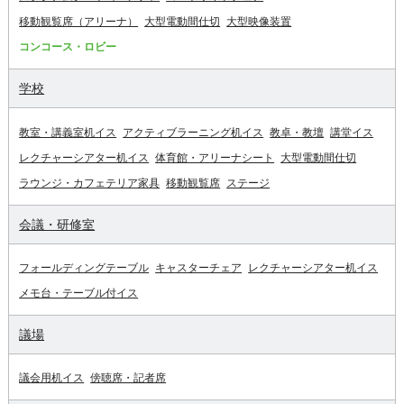
移動観覧席（アリーナ）
大型電動間仕切
大型映像装置
コンコース・ロビー
学校
教室・講義室机イス
アクティブラーニング机イス
教卓・教壇
講堂イス
レクチャーシアター机イス
体育館・アリーナシート
大型電動間仕切
ラウンジ・カフェテリア家具
移動観覧席
ステージ
会議・研修室
フォールディングテーブル
キャスターチェア
レクチャーシアター机イス
メモ台・テーブル付イス
議場
議会用机イス
傍聴席・記者席