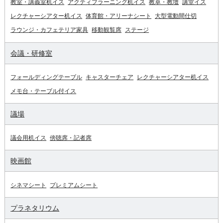
教室・講義室机イス
アクティブラーニング机イス
教卓・教壇
講堂イス
レクチャーシアター机イス
体育館・アリーナシート
大型電動間仕切
ラウンジ・カフェテリア家具
移動観覧席
ステージ
会議・研修室
フォールディングテーブル
キャスターチェア
レクチャーシアター机イス
メモ台・テーブル付イス
議場
議会用机イス
傍聴席・記者席
映画館
シネマシート
プレミアムシート
プラネタリウム