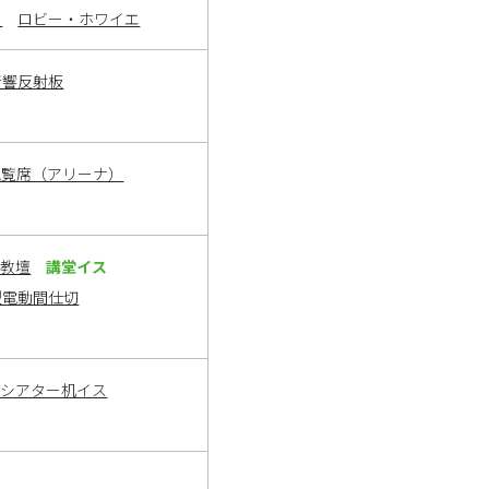
ト
ロビー・ホワイエ
音響反射板
観覧席（アリーナ）
・教壇
講堂イス
型電動間仕切
ーシアター机イス