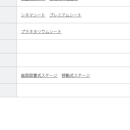
シネマシート
プレミアムシート
プラネタリウムシート
施設設置式ステージ
移動式ステージ