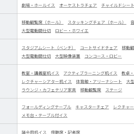
劇場・ホールイス
オーケストラチェア
チャイルドシー
移動観覧席（ホール）
スタッキングチェア（ホール）
大型電動間仕切
ロビー・ホワイエ
スタジアムシート（ベンチ）
コートサイドチェア
移動
大型電動間仕切
大型映像装置
コンコース・ロビー
教室・講義室机イス
アクティブラーニング机イス
教卓
レクチャーシアター机イス
体育館・アリーナシート
大
ラウンジ・カフェテリア家具
移動観覧席
ステージ
フォールディングテーブル
キャスターチェア
レクチャ
メモ台・テーブル付イス
議会用机イス
傍聴席・記者席