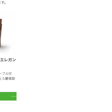
ます。
「エレガン
ーブル付
えた静音設