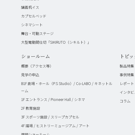
講義机イス
カプセルベッド
シネマシート
舞台・可動ステージ
大型電動間仕切「SIKIRUTO（シキルト）」
ショールーム
トピッ
概要（アクセス等）
製品特集
見学の申込
事例特集
B1F 劇場・ホール（P.S Studio）/ Co-LABO / キネットル
レポート
ーム
インタビ
1F エントランス / Pioneer Hall / シネマ
コラム
2F 教育施設
3F スポーツ施設 / スリープカプセル
4F 議場 / ヒストリーミュージアム / アート
福岡ショールーム